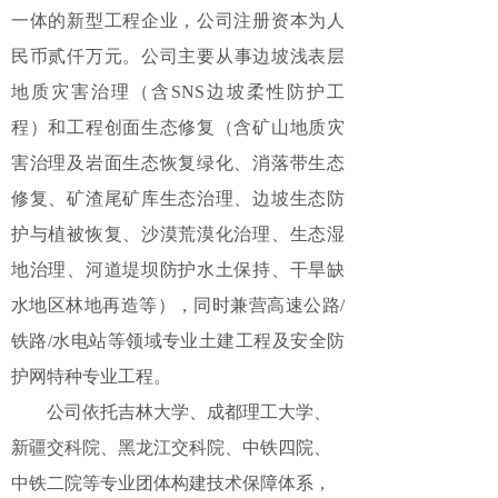
一体的
新型工程
企业
，公司注册资本为人
民币贰仟万元
。
公司
主要从事
边坡浅表层
地质灾害治理（含
SNS边坡柔性防护工
程
）和工程创面生态修复（含矿山地质灾
害治理及岩面生态恢复绿化、消落带生态
修复、矿渣尾矿库生态治理、边坡生态防
护与植被恢复、沙漠荒漠化治理、生态湿
地治理、河道堤坝防护水土保持、干旱缺
水地区林地再造等），同时兼营
高速公路
/
铁路
/
水电站等
领域
专业土建工程
及
安全防
护网特种专业工程。
公司
依托吉林大学、成都理工大学、
新疆交科院、黑龙江交科院、中铁四院、
中铁二院等专业
团体构建
技术保障
体系，