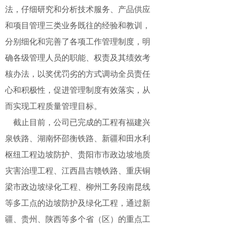
法，仔细研究和分析技术服务、产品供应
和项目管理三类业务既往的经验和教训，
分别细化和完善了各项工作管理制度，
明
确各级管理人员的职能、
权
责及其绩效考
核办法，以奖优罚劣
的方式
调动
全
员责任
心和积极性，
促进管理制度有效落实，从
而
实现
工程质量
管理目标
。
截止目前，公司已完成的
工程有
福建
兴
泉铁路、
湖南
怀邵衡铁路、新疆
和田水利
枢纽工程边坡防护
、
贵阳市市政边坡地质
灾害治理工程、江西
昌吉赣铁路、
重庆铜
梁市政边坡绿化工程、
柳州工务段南昆线
等
多
工点
的边坡防护及绿化工程，
通过
新
疆、
贵州
、陕西等多个省
（
区
）
的重点
工